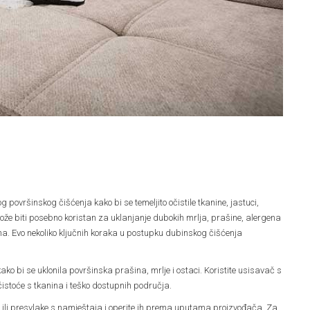
 površinskog čišćenja kako bi se temeljito očistile tkanine, jastuci,
može biti posebno koristan za uklanjanje dubokih mrlja, prašine, alergena
na. Evo nekoliko ključnih koraka u postupku dubinskog čišćenja
ako bi se uklonila površinska prašina, mrlje i ostaci. Koristite usisavač s
čistoće s tkanina i teško dostupnih područja.
ke ili presvlake s namještaja i operite ih prema uputama proizvođača. Za