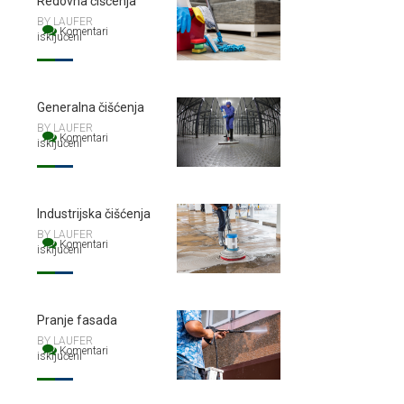
Redovna čišćenja
BY LAUFER
Komentari
isključeni
za Redovna čišćenja
Generalna čišćenja
BY LAUFER
Komentari
isključeni
za Generalna čišćenja
Industrijska čišćenja
BY LAUFER
Komentari
isključeni
za Industrijska čišćenja
Pranje fasada
BY LAUFER
Komentari
isključeni
za Pranje fasada