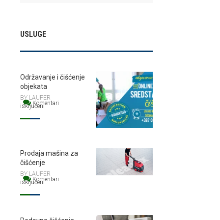
USLUGE
Održavanje i čišćenje
objekata
BY LAUFER
Komentari
isključeni
za Održavanje i čišćenje objekata
Prodaja mašina za
čišćenje
BY LAUFER
Komentari
isključeni
za Prodaja mašina za čišćenje