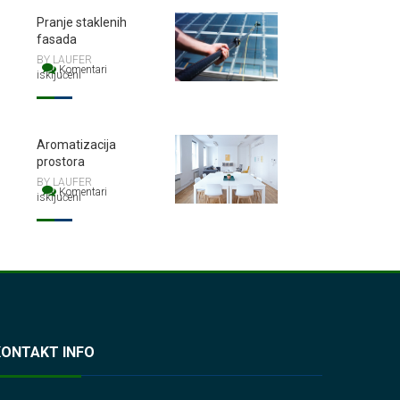
Pranje staklenih
fasada
BY LAUFER
Komentari
isključeni
za Pranje staklenih fasada
Aromatizacija
prostora
BY LAUFER
Komentari
isključeni
za Aromatizacija prostora
KONTAKT INFO