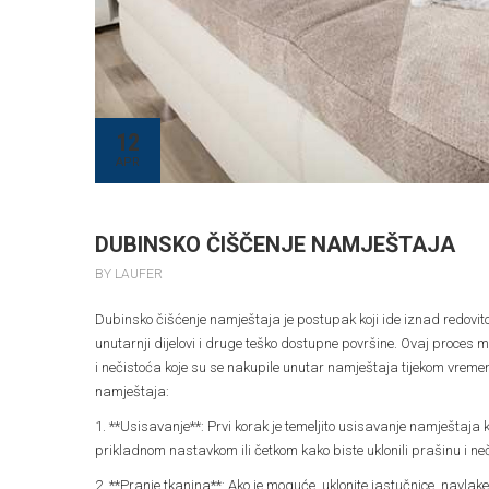
12
APR
DUBINSKO ČIŠČENJE NAMJEŠTAJA
BY LAUFER
Dubinsko čišćenje namještaja je postupak koji ide iznad redovitog
unutarnji dijelovi i druge teško dostupne površine. Ovaj proces 
i nečistoća koje su se nakupile unutar namještaja tijekom vreme
namještaja:
1. **Usisavanje**: Prvi korak je temeljito usisavanje namještaja k
prikladnom nastavkom ili četkom kako biste uklonili prašinu i ne
2. **Pranje tkanina**: Ako je moguće, uklonite jastučnice, navla