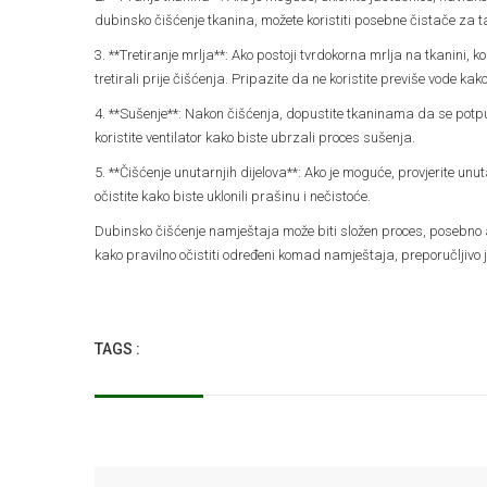
dubinsko čišćenje tkanina, možete koristiti posebne čistače za ta
3. **Tretiranje mrlja**: Ako postoji tvrdokorna mrlja na tkanini, k
tretirali prije čišćenja. Pripazite da ne koristite previše vode ka
4. **Sušenje**: Nakon čišćenja, dopustite tkaninama da se potpuno
koristite ventilator kako biste ubrzali proces sušenja.
5. **Čišćenje unutarnjih dijelova**: Ako je moguće, provjerite unut
očistite kako biste uklonili prašinu i nečistoće.
Dubinsko čišćenje namještaja može biti složen proces, posebno ako
kako pravilno očistiti određeni komad namještaja, preporučljivo je
TAGS :