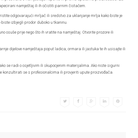
pecirani namještaj ili ih očistiti parnim čistačem.
oristite odgovarajući mrljač ili sredstvo za uklanjanje mrlja kako biste je
ko biste izbjegli prodor duboko u tkaninu.
 osuše prije nego što ih vratite na namještaj. Otvorite prozore ili
arnje dijelove namještaja poput ladica, ormara ili jastuka te ih usisajte ili
 se radi o osjetljivim ili skupocjenim materijalima. Ako niste sigurni
 konzultirati se s profesionalcima ili provjeriti upute proizvođača.