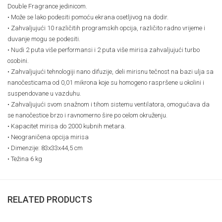
Double Fragrance jedinicom.
• Može se lako podesiti pomoću ekrana osetljivog na dodir.
• Zahvaljujući 10 različitih programskih opcija, različito radno vrijeme i
duvanje mogu se podesiti.
• Nudi 2 puta više performansi i 2 puta više mirisa zahvaljujući turbo
osobini.
• Zahvaljujući tehnologiji nano difuzije, deli mirisnu tečnost na bazi ulja sa
nanočesticama od 0,01 mikrona koje su homogeno raspršene u okolini i
suspendovane u vazduhu.
• Zahvaljujući svom snažnom i tihom sistemu ventilatora, omogućava da
se nanočestice brzo i ravnomerno šire po celom okruženju.
• Kapacitet mirisa do 2000 kubnih metara.
• Neograničena opcija mirisa
• Dimenzije: 83x33x44,5 cm
• Težina 6 kg
RELATED PRODUCTS