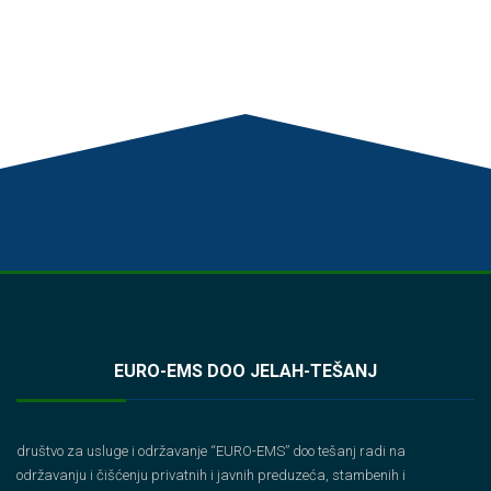
EURO-EMS DOO JELAH-TEŠANJ
društvo za usluge i održavanje “EURO-EMS” doo tešanj radi na
održavanju i čišćenju privatnih i javnih preduzeća, stambenih i