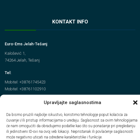
KONTAKT INFO
Euro-Ems Jelah-Tešanj
Kalošević 1,
74264 Jelah, Tešanj
Tel:
Mobitel: +38761745423
Mobitel: +38761102910
Email
Upravljajte saglasnostima
info@euroems.ba
Da bismo pružili najbolje iskustvo, koristimo tehnologije poput kolačića za
čuvanje i/ili pristup informacijama o uređaju. Saglasnost sa ovim tehnologijama
će nam omogućiti da obrađujemo podatke kao što su ponašanje pri pregledanju
ili jedinstveni ID-ovi na ovoj veb lokaciji. Nepristanak ili povlačenje saglasnosti
može negativno uticati na određene karakteristike i funkcije.