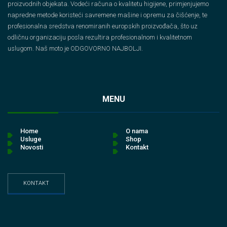
proizvodnih objekata. Vodeći računa o kvalitetu higijene, primjenjujemo
napredne metode koristeći savremene mašine i opremu za čišćenje, te
profesionalna sredstva renomiranih europskih proizvođača, što uz
odličnu organizaciju posla rezultira profesionalnom i kvalitetnom
uslugom. Naš moto je ODGOVORNO NAJBOLJI.
MENU
Home
O nama
Usluge
Shop
Novosti
Kontakt
KONTAKT