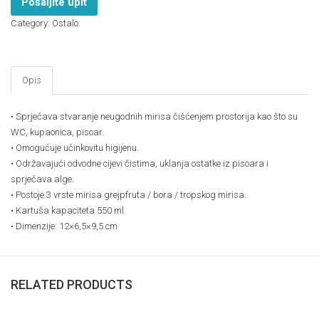
Pošaljite upit
Category:
Ostalo
.
Opis
• Sprječava stvaranje neugodnih mirisa čišćenjem prostorija kao što su
WC, kupaonica, pisoar.
• Omogućuje učinkovitu higijenu.
• Održavajući odvodne cijevi čistima, uklanja ostatke iz pisoara i
sprječava alge.
• Postoje 3 vrste mirisa grejpfruta / bora / tropskog mirisa.
• Kartuša kapaciteta 550 ml.
• Dimenzije: 12×6,5×9,5 cm
RELATED PRODUCTS