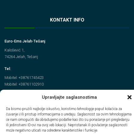
KONTAKT INFO
Euro-Ems Jelah-Tešanj
Kalošević 1,
74264 Jelah, Tešanj
Tel:
Mobitel: +38761745423
Mobitel: +38761102910
Email
Upravljajte saglasnostima
info@euroems.ba
Da bismo pružili najbolje iskustvo, koristimo tehnologije poput kolačića za
čuvanje i/ili pristup informacijama o uređaju. Saglasnost sa ovim tehnologijama
će nam omogućiti da obrađujemo podatke kao što su ponašanje pri pregledanju
ili jedinstveni ID-ovi na ovoj veb lokaciji. Nepristanak ili povlačenje saglasnosti
može negativno uticati na određene karakteristike i funkcije.