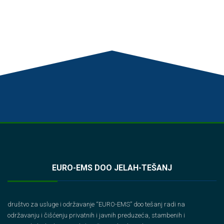
EURO-EMS DOO JELAH-TEŠANJ
društvo za usluge i održavanje “EURO-EMS” doo tešanj radi na
održavanju i čišćenju privatnih i javnih preduzeća, stambenih i