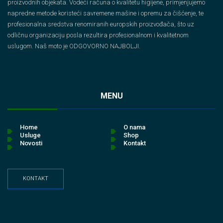
proizvodnih objekata. Vodeći računa o kvalitetu higijene, primjenjujemo
napredne metode koristeći savremene mašine i opremu za čišćenje, te
profesionalna sredstva renomiranih europskih proizvođača, što uz
odličnu organizaciju posla rezultira profesionalnom i kvalitetnom
uslugom. Naš moto je ODGOVORNO NAJBOLJI.
MENU
Home
O nama
Usluge
Shop
Novosti
Kontakt
KONTAKT