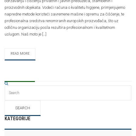
održavanju i čišćenju privatnih i javnih preduzeća, stambenih i
proizvodnih objekata. Vodeći računa o kvalitetu higijene, primjenjujemo
napredne metode koristeći savremene mašine i opremu za čišćenje, te
profesionalna sredstva renomiranih europskih proizvođača, što uz
odličnu organizaciju posla rezultira profesionalnom i kvalitetnom
uslugom. Naš moto je […]
READ MORE
KATEGORIJE