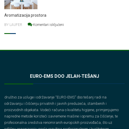
Aromatizacija prostora
za Aromatizacija prostora
BY LAUFER
Komentari isključeni
EURO-EMS DOO JELAH-TEŠANJ
društvo za usluge i održavanje “EURO-EMS” doo tešanj radi na
održavanju i čišćenju privatnih i javnih preduzeća, stambenih i
proizvodnih objekata. Vodeći računa o kvalitetu higijene, primjenjujemo
napredne metode koristeći savremene mašine i opremu za čišćenje, te
profesionalna sredstva renomiranih europskih proizvođača, što uz
odličnu organizaciju posla rezultira profesionalnom i kvalitetnom