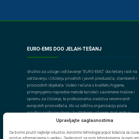
EURO-EMS DOO JELAH-TEŠANJ
društvo za usluge i održavanje “EURO-EMS” doo tešanj radi na
održavanju i čišćenju privatnih i javnih preduzeća, stambenih i
proizvodnih objekata. Vodeći računa o kvalitetu higijene,
primjenjujemo napredne metode koristeći savremene mašine i
opremu za čišćenje, te profesionalna sredstva renomiranih
europskih proizvođača, što uz odličnu organizaciju posla
rezultira profesionalnom i kvalitetnom uslugom. Naš moto je
ODGOVORNO NAJBOLJI.
Upravljajte saglasnostima
Da bismo pružili najbolje iskustvo, koristimo tehnologije poput kolačića za čuvanj
pristup informacijama o uređaju. Saglasnost sa ovim tehnologijama će nam om