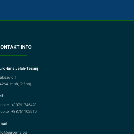
KONTAKT INFO
uro-Ems Jelah-Tešanj
alošević 1,
4264 Jelah, Tešanj
el:
obitel: +38761745423
obitel: +38761102910
mail
nfo@euroems.ba