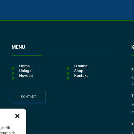
MENU
Home
O nama
E
Usluge
Shop
Novosti
Kontakt
K
7
T
KONTAKT
M
M
E
e i/ili
i
ogućiti da