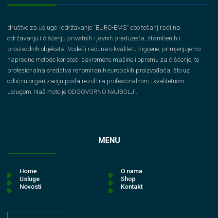
društvo za usluge i održavanje “EURO-EMS” doo tešanj radi na
održavanju i čišćenju privatnih i javnih preduzeća, stambenih i
proizvodnih objekata. Vodeći računa o kvalitetu higijene, primjenjujemo
napredne metode koristeći savremene mašine i opremu za čišćenje, te
profesionalna sredstva renomiranih europskih proizvođača, što uz
odličnu organizaciju posla rezultira profesionalnom i kvalitetnom
uslugom. Naš moto je ODGOVORNO NAJBOLJI.
MENU
Home
O nama
Usluge
Shop
Novosti
Kontakt