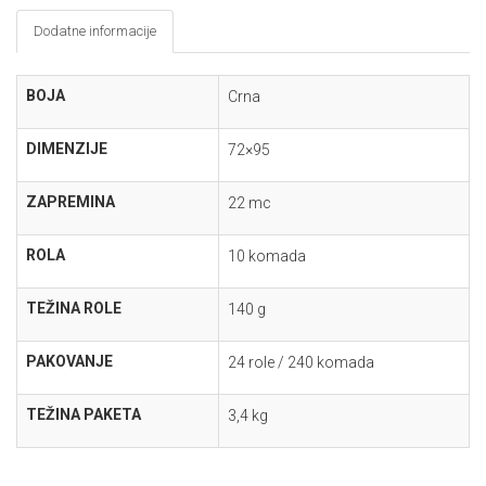
Dodatne informacije
BOJA
Crna
DIMENZIJE
72×95
ZAPREMINA
22 mc
ROLA
10 komada
TEŽINA ROLE
140 g
PAKOVANJE
24 role / 240 komada
TEŽINA PAKETA
3,4 kg