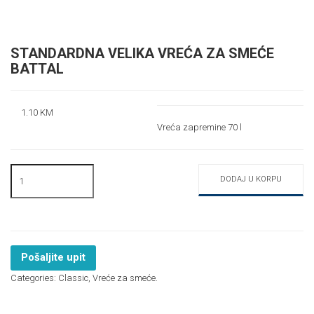
STANDARDNA VELIKA VREĆA ZA SMEĆE
BATTAL
1.10
KM
Vreća zapremine 70 l
DODAJ U KORPU
Pošaljite upit
Categories:
Classic
,
Vreće za smeće
.