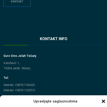
KONTAKT
KONTAKT INFO
Euro-Ems Jelah-Tešanj
Kalošević 1,
74264 Jelah, Tešanj
Tel:
Mobitel: +38761745423
Mobitel: +38761102910
Email
Upravljajte saglasnostima
info@euroems.ba