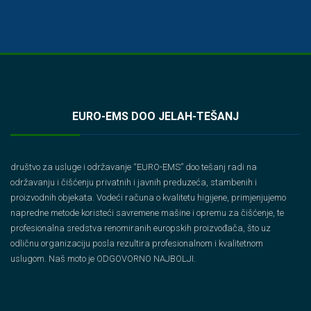
EURO-EMS DOO JELAH-TEŠANJ
društvo za usluge i održavanje “EURO-EMS” doo tešanj radi na
održavanju i čišćenju privatnih i javnih preduzeća, stambenih i
proizvodnih objekata. Vodeći računa o kvalitetu higijene, primjenjujemo
napredne metode koristeći savremene mašine i opremu za čišćenje, te
profesionalna sredstva renomiranih europskih proizvođača, što uz
odličnu organizaciju posla rezultira profesionalnom i kvalitetnom
uslugom. Naš moto je ODGOVORNO NAJBOLJI.