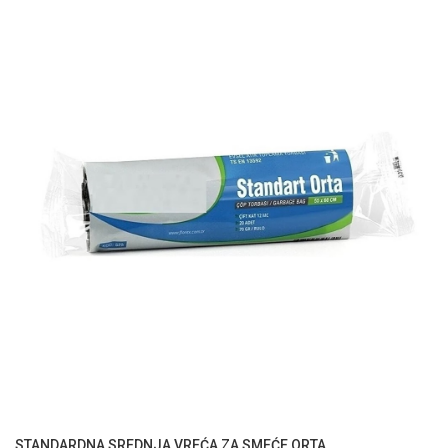
STANDARDNA SREDNJA VREĆA ZA SMEĆE ORTA