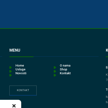
MENU
Home
O nama
E
Usluge
Shop
Novosti
Kontakt
K
7
T
KONTAKT
M
M