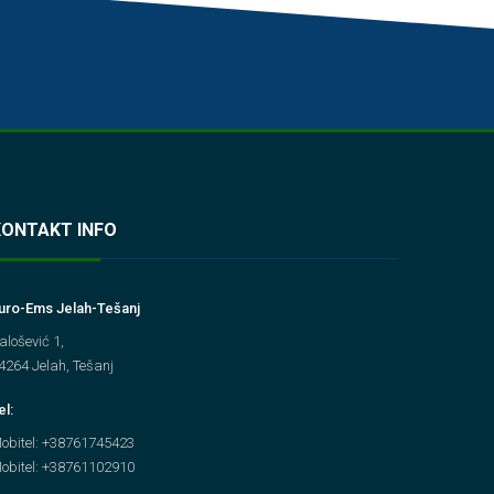
KONTAKT INFO
uro-Ems Jelah-Tešanj
alošević 1,
4264 Jelah, Tešanj
el:
obitel: +38761745423
obitel: +38761102910