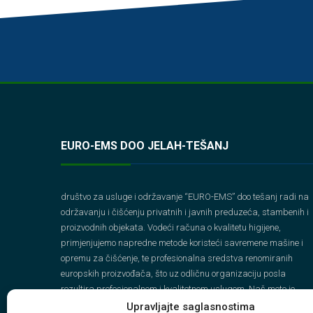
EURO-EMS DOO JELAH-TEŠANJ
društvo za usluge i održavanje “EURO-EMS” doo tešanj radi na
održavanju i čišćenju privatnih i javnih preduzeća, stambenih i
proizvodnih objekata. Vodeći računa o kvalitetu higijene,
primjenjujemo napredne metode koristeći savremene mašine i
opremu za čišćenje, te profesionalna sredstva renomiranih
europskih proizvođača, što uz odličnu organizaciju posla
rezultira profesionalnom i kvalitetnom uslugom. Naš moto je
ODGOVORNO NAJBOLJI.
Upravljajte saglasnostima