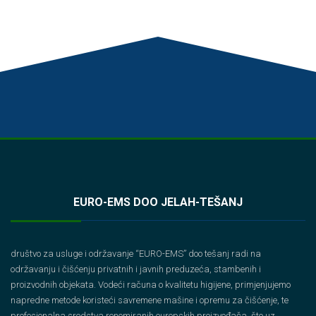
EURO-EMS DOO JELAH-TEŠANJ
društvo za usluge i održavanje “EURO-EMS” doo tešanj radi na
održavanju i čišćenju privatnih i javnih preduzeća, stambenih i
proizvodnih objekata. Vodeći računa o kvalitetu higijene, primjenjujemo
napredne metode koristeći savremene mašine i opremu za čišćenje, te
profesionalna sredstva renomiranih europskih proizvođača, što uz