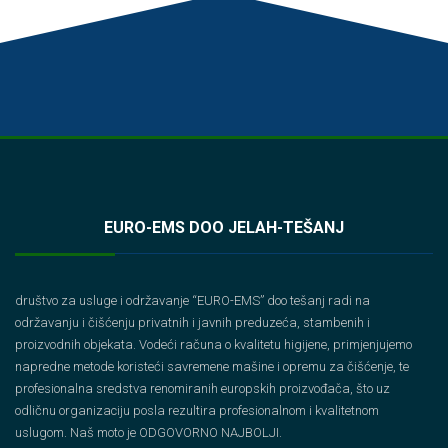
EURO-EMS DOO JELAH-TEŠANJ
društvo za usluge i održavanje “EURO-EMS” doo tešanj radi na
održavanju i čišćenju privatnih i javnih preduzeća, stambenih i
proizvodnih objekata. Vodeći računa o kvalitetu higijene, primjenjujemo
napredne metode koristeći savremene mašine i opremu za čišćenje, te
profesionalna sredstva renomiranih europskih proizvođača, što uz
odličnu organizaciju posla rezultira profesionalnom i kvalitetnom
uslugom. Naš moto je ODGOVORNO NAJBOLJI.